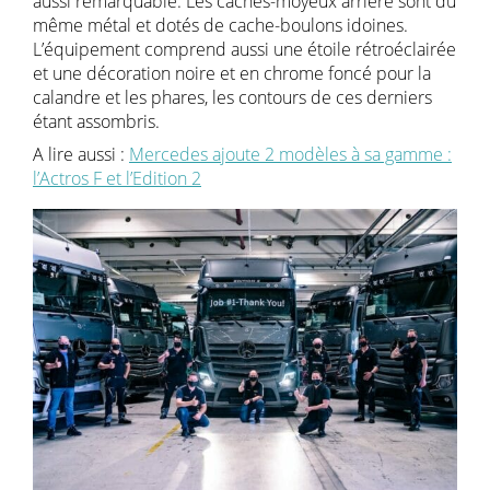
aussi remarquable. Les caches-moyeux arrière sont du
même métal et dotés de cache-boulons idoines.
L’équipement comprend aussi une étoile rétroéclairée
et une décoration noire et en chrome foncé pour la
calandre et les phares, les contours de ces derniers
étant assombris.
A lire aussi :
Mercedes ajoute 2 modèles à sa gamme :
l’Actros F et l’Edition 2