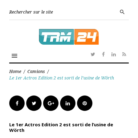
Skip
to
Searc
search
content
for:
menu
Twitter
Facebook
Linkedin
RSS
Home
/
Camions
/
Le 1er Actros Edition 2 est sorti de l’usine de Wörth
Facebook
Twitter
Google+
LinkedIn
Pinterest
Le 1er Actros Edition 2 est sorti de l’usine de
Wörth