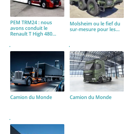
PEM TRM24 : nous
Molsheim ou le fief du
avons conduit le
sur-mesure pour les…
Renault T High 480…
Camion du Monde
Camion du Monde