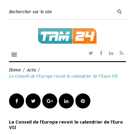
Skip
to
Searc
search
content
for:
menu
Twitter
Facebook
Linkedin
RSS
Home
/
Actu
/
Le Conseil de l’Europe revoit le calendrier de l’Euro VII
Facebook
Twitter
Google+
LinkedIn
Pinterest
Le Conseil de l’Europe revoit le calendrier de l’Euro
VII