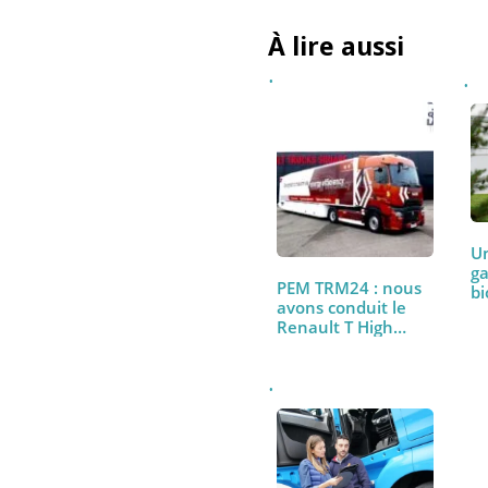
J’accepte de recevoir 
conformément à la
politi
À lire aussi
PEM TRM24 : nous
avons conduit le
Renault T High