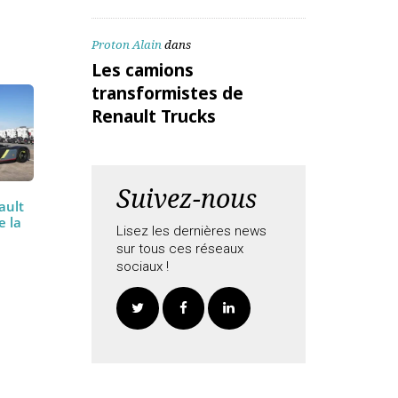
aitées
ALEX Daniel
dans
Les camions
transformistes de
Renault Trucks
Proton Alain
dans
Les camions
transformistes de
Renault Trucks
Suivez-nous
t Renault
asse de la
Lisez les dernières news
ur…
sur tous ces réseaux
sociaux !