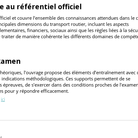
schémas et des explications simplifiées. L’accent est mis sur la
rapidement les informations importantes.
e au référentiel officiel
iel officiel et couvre l’ensemble des connaissances attendues d
 principales dimensions du transport routier, incluant les aspe
glementaires, financiers, sociaux ainsi que les règles liées à l
t de traiter de manière cohérente les différents domaines de
l’examen
s théoriques, l’ouvrage propose des éléments d’entraînement
 des indications méthodologiques. Ces supports permettent de
t des épreuves, de s’exercer dans des conditions proches de l
iques pour y répondre efficacement.
quez
ici