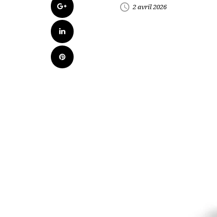
Google+
access_time
2 avril 2026
LinkedIn
Pinterest