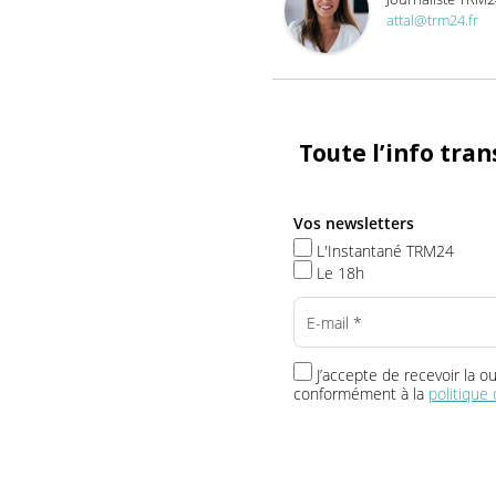
À propos
Articles récents
Sarah Att
Journaliste 
attal@trm24.
Toute l’info t
Vos newsletters
L'Instantané TRM24
Le 18h