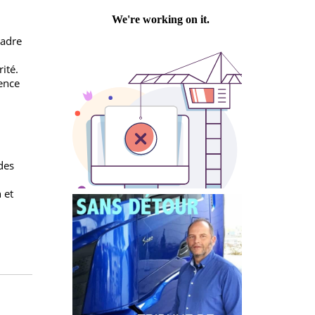
Philippe PASTRE
 lisibilité et
ans le cadre
cts
a sécurité.
 compétence
 avec des
 se
’examen et