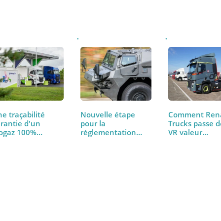
la ou les newsletter(s) sélectionnée(s) et que mes données soient tr
que de confidentialité
.
Une traçabilité
Nouvelle étape
Commen
garantie d'un
pour la
Trucks p
biogaz 100%…
réglementation
VR vale
visant à…