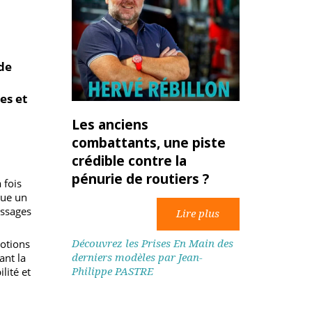
léger de
es
5 tonnes et
Les anciens
combattants, une piste
crédible contre la
pénurie de routiers ?
r à la fois
 constitue un
pprentissages
Découvrez les Prises En Main des
e des notions
derniers modèles par Jean-
facilitant la