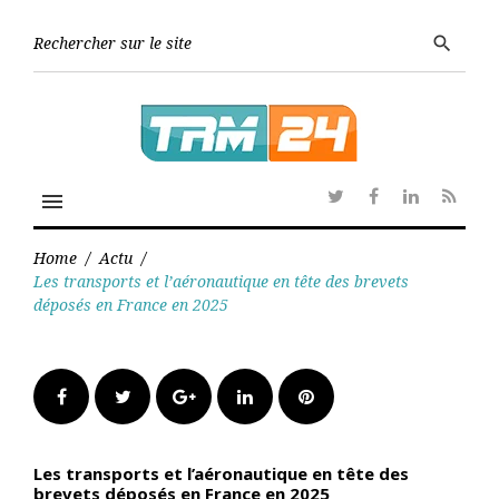
Skip
to
Searc
search
content
for:
menu
Twitter
Facebook
Linkedin
RSS
Home
/
Actu
/
Les transports et l’aéronautique en tête des brevets
déposés en France en 2025
Facebook
Twitter
Google+
LinkedIn
Pinterest
Les transports et l’aéronautique en tête des
brevets déposés en France en 2025