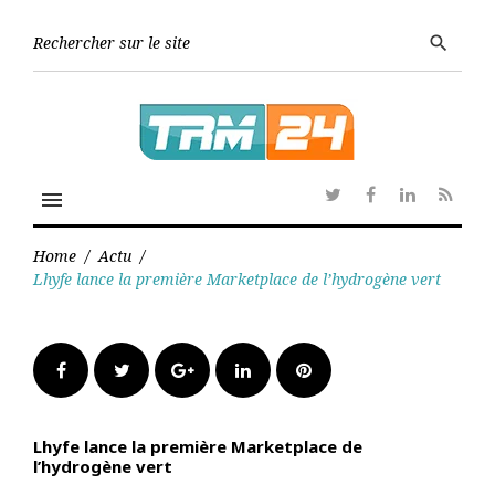
Skip
to
Searc
search
content
for:
menu
Twitter
Facebook
Linkedin
RSS
Home
/
Actu
/
Lhyfe lance la première Marketplace de l’hydrogène vert
Facebook
Twitter
Google+
LinkedIn
Pinterest
Lhyfe lance la première Marketplace de
l’hydrogène vert