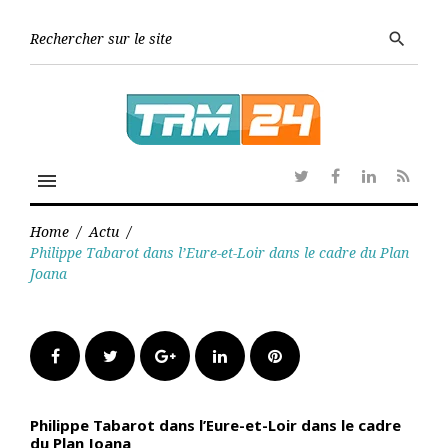
Skip
to
Searc
search
content
for:
menu
Twitter
Facebook
Linkedin
RSS
Home
/
Actu
/
Philippe Tabarot dans l’Eure-et-Loir dans le cadre du Plan
Joana
Facebook
Twitter
Google+
LinkedIn
Pinterest
Philippe Tabarot dans l’Eure-et-Loir dans le cadre
du Plan Joana