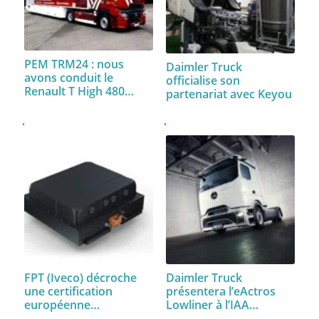
PEM TRM24 : nous
Daimler Truck
avons conduit le
officialise son
Renault T High 480…
partenariat avec Keyou
FPT (Iveco) décroche
Daimler Truck
une certification
présentera l’eActros
européenne…
Lowliner à l’IAA…