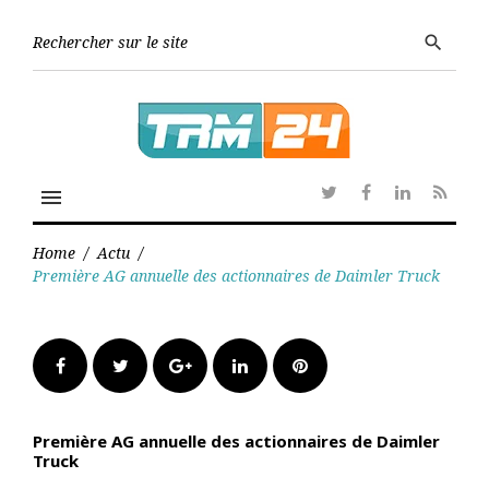
Skip
to
Searc
search
content
for:
menu
Twitter
Facebook
Linkedin
RSS
Home
/
Actu
/
Première AG annuelle des actionnaires de Daimler Truck
Facebook
Twitter
Google+
LinkedIn
Pinterest
Première AG annuelle des actionnaires de Daimler
Truck