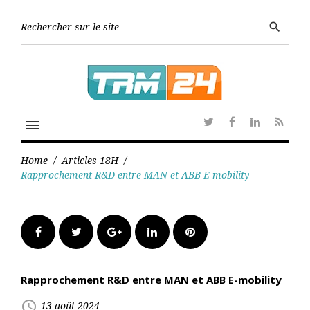
Skip
to
Searc
search
content
for:
menu
Twitter
Facebook
Linkedin
RSS
Home
/
Articles 18H
/
Rapprochement R&D entre MAN et ABB E-mobility
Facebook
Twitter
Google+
LinkedIn
Pinterest
Rapprochement R&D entre MAN et ABB E-mobility
access_time
13 août 2024