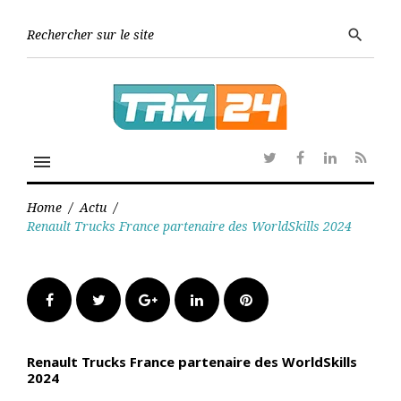
Skip
to
Searc
search
content
for:
menu
Twitter
Facebook
Linkedin
RSS
Home
/
Actu
/
Renault Trucks France partenaire des WorldSkills 2024
Facebook
Twitter
Google+
LinkedIn
Pinterest
Renault Trucks France partenaire des WorldSkills
2024