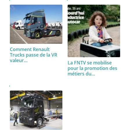
Comment Renault
Trucks passe de la VR
valeur…
La FNTV se mobilise
pour la promotion des
métiers du…