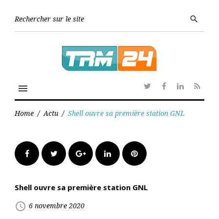
Skip
to
Searc
search
content
for:
menu
Twitter
Facebook
Linkedin
RSS
Home
/
Actu
/
Shell ouvre sa première station GNL
Facebook
Twitter
Google+
LinkedIn
Pinterest
Shell ouvre sa première station GNL
access_time
6 novembre 2020