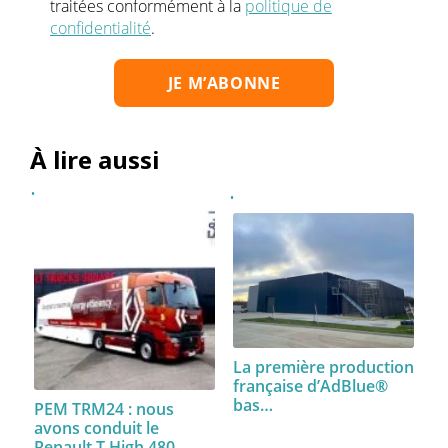
traitées conformément à la
politique de
confidentialité
.
À lire aussi
La première production
française d’AdBlue®
bas…
PEM TRM24 : nous
avons conduit le
Renault T High 480…