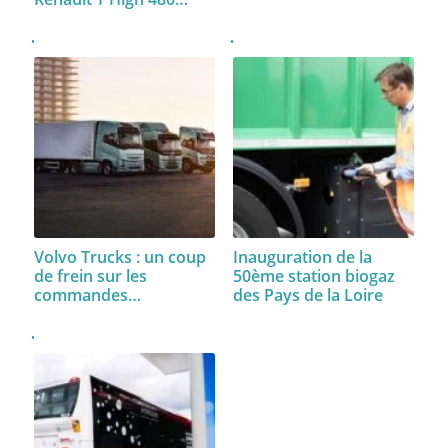
Volvo Trucks : un coup
Inauguration de la
de frein sur les
50ème station biogaz
commandes…
des Pays de la Loire