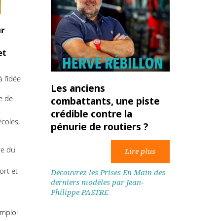
ce pour
la
ment et
ivés à l’idée
Les anciens
 un
générale de
combattants, une piste
crédible contre la
in des écoles,
pénurie de routiers ?
 le cadre du
 Transport et
Découvrez les Prises En Main des
derniers modèles par Jean-