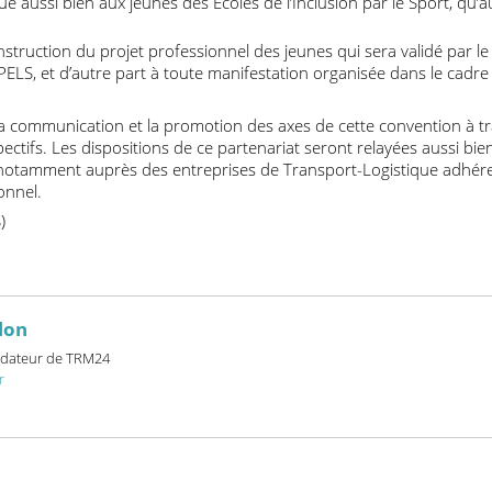
e entre autres à :
onnaissance des métiers, des filières de formation et du marché
ique aussi bien aux jeunes des Ecoles de l’Inclusion par le Spor
a construction du projet professionnel des jeunes qui sera validé
’APELS, et d’autre part à toute manifestation organisée dans l
rer la communication et la promotion des axes de cette conventi
espectifs. Les dispositions de ce partenariat seront relayées au
nal, notamment auprès des entreprises de Transport-Logistique
rationnel.
ELS)
billon
et fondateur de TRM24
24.fr