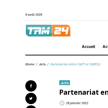
Skip
to
content
9 août 2026
Accueil
Home
/
Actu
/
Partenariat entre l’AFT et l’APELS
Actu
Facebook
Partenariat e
Twitter