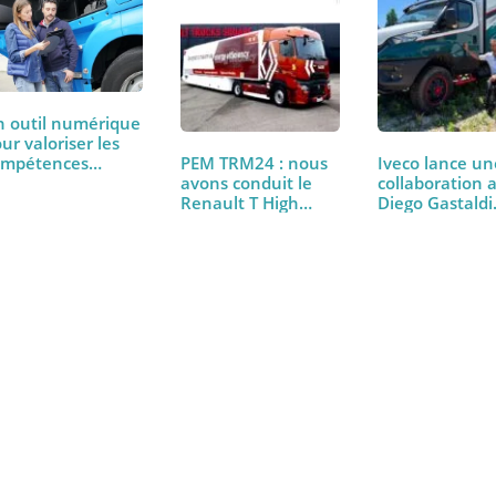
Un outil numérique
pour valoriser les
compétences…
PEM TRM24 : nous
Iveco la
avons conduit le
collabor
Renault T High
Diego G
480…