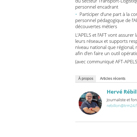
L’AFT, quant à elle, s’engag
Apporter une meilleure c
du secteur Transport-Logist
personnel encadrant
Participer d’une part à l
personnel pédagogique de l
découvertes métiers
L’APELS et l’AFT vont assu
leurs réseaux et supports r
niveau national que régio
afin d’en faire un outil opé
(avec communiqué AFT-AP
À propos
Articles récents
Hervé Ré
Journaliste 
rebillon@trm