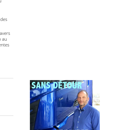
Philippe PASTRE
 de l’emploi
t, qu’au
 par le
e cadre des
on à travers
ssi bien au
 adhérentes