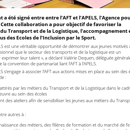
iat a été signé entre entre l’AFT et l’APELS, l’Agen
rt. Cette collaboration a pour objectif de favoriser 
rs du Transport et de la Logistique, l’accompagne
 issus des Ecoles de l’Inclusion par le Sport.
’APELS est une véritable opportunité de démontrer aux jeunes mot
fessionnel que le secteur des transports et de la logistique est
pour exprimer leur talent », a déclaré Valérie Dequen, déléguée 
ure de la convention de partenariat liant l’AFT à l’APELS.
’APELS s’engage à associer l’AFT aux actions mises en place au se
nt de :
ts attirés par les métiers du Transport et de la Logistique dans
n œuvre au sein des écoles
ment des ateliers afin de sensibiliser les jeunes aux métiers du