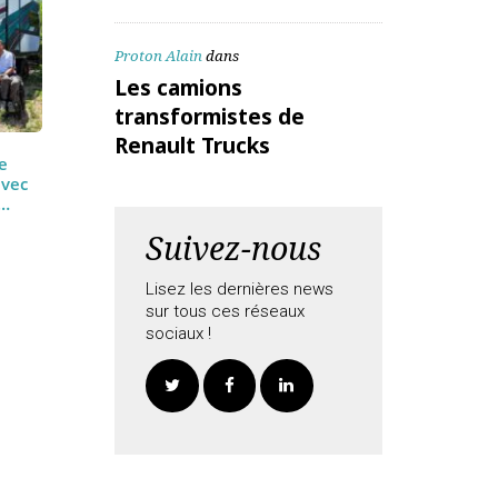
ALEX Daniel
dans
Les camions
transformistes de
Renault Trucks
Proton Alain
dans
Les camions
transformistes de
Renault Trucks
nce une
ation avec
astaldi…
Suivez-nous
Lisez les dernières news
sur tous ces réseaux
sociaux !