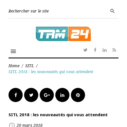
Skip
to
Searc
search
content
for:
menu
Twitter
Facebook
Linkedin
RSS
Home
/
SITL
/
SITL 2018 : les nouveautés qui vous attendent
Facebook
Twitter
Google+
LinkedIn
Pinterest
SITL 2018 : les nouveautés qui vous attendent
access_time
20 mars 2018