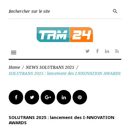
Skip
to
Searc
search
content
for:
menu
Twitter
Facebook
Linkedin
RSS
Home
/
NEWS SOLUTRANS 2025
/
SOLUTRANS 2025 : lancement des I-NNOVATION AWARDS
Facebook
Twitter
Google+
LinkedIn
Pinterest
SOLUTRANS 2025 : lancement des I-NNOVATION
AWARDS