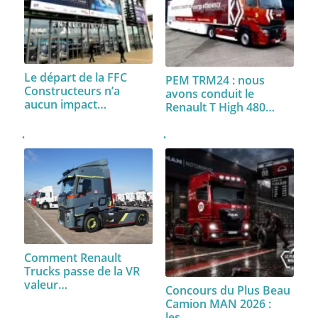
Le départ de la FFC
PEM TRM24 : nous
Constructeurs n’a
avons conduit le
aucun impact…
Renault T High 480…
Comment Renault
Trucks passe de la VR
valeur…
Concours du Plus Beau
Camion MAN 2026 :
les…