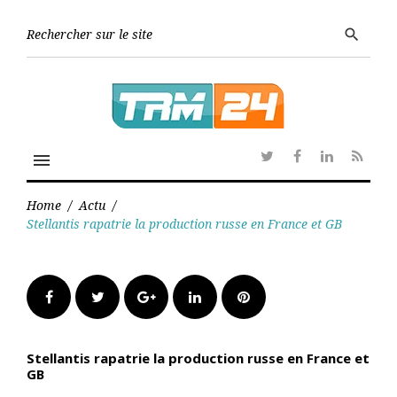
Skip
to
Searc
search
content
for:
menu
Twitter
Facebook
Linkedin
RSS
Home
/
Actu
/
Stellantis rapatrie la production russe en France et GB
Facebook
Twitter
Google+
LinkedIn
Pinterest
Stellantis rapatrie la production russe en France et
GB