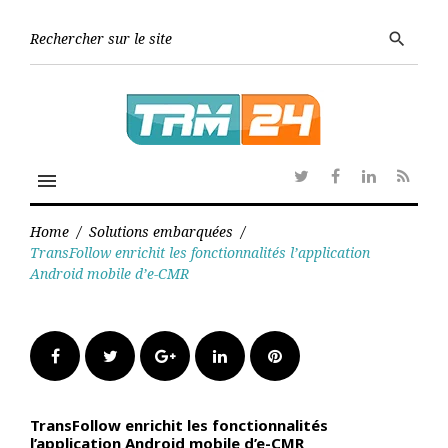
Skip
to
Searc
search
content
for:
menu
Twitter
Facebook
Linkedin
RSS
Home
/
Solutions embarquées
/
TransFollow enrichit les fonctionnalités l’application
Android mobile d’e-CMR
Facebook
Twitter
Google+
LinkedIn
Pinterest
TransFollow enrichit les fonctionnalités
l’application Android mobile d’e-CMR