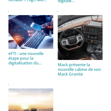
digitale…
eFTI : une nouvelle
étape pour la
digitalisation du…
Mack présente la
nouvelle cabine de son
Mack Granite