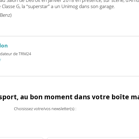
odèles qui répondent à quasiment toutes les demandes et les b
s fassent aussi bonne figure à Hollywood : dans les blockbusters 
rmers : The Last Knight” en 2017, ces deux icônes partagent l
ancé au Salon de Détroit en janvier 2018 en présence, sur scène,
une Classe G, la “superstar” a un Unimog dans son garage.
es-Benz)
billon
et fondateur de TRM24
24.fr
ransport, au bon moment dans votre boî
Choisissez votre/vos newsletter(s) :