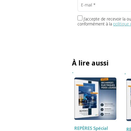
Vos newsletters
L'Instantané TRM24
Le 18h
J’accepte de recevoir 
conformément à la
politi
À lire aussi