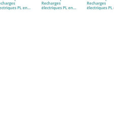
REPÈRES Spécial
REPÈRES Spécial
REPÈRES 
Recharges
Recharges
Recharg
électriques PL en
électriques PL en
électriq
ligne
ligne
ligne