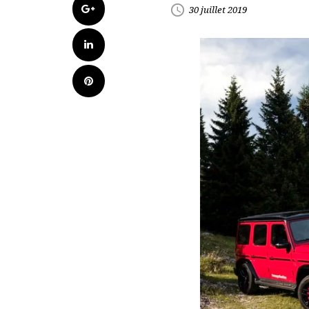
Google+
access_time
30 juillet 2019
LinkedIn
Pinterest