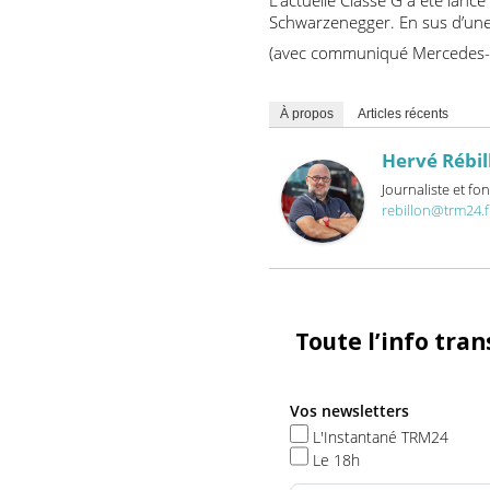
portfolio incroyable de m
clients. Pas étonnant qu’il
World” en 2015 ou “Transfo
L’actuelle Classe G a été l
Schwarzenegger. En sus d’
(avec communiqué Merced
À propos
Articles récents
Hervé Ré
Journaliste 
rebillon@trm
Toute l’info t