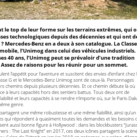
nent le top de leur forme sur les terrains extrêmes,
uesses technologiques depuis des décennies et qui 
nète ? Mercedes-Benz en a deux à son catalogue. La 
tomobile, l’Unimog dans celui des véhicules industr
te ses 40 ans, l’Unimog peut se prévaloir d’une trad
 ans. Assez de raisons pour les réunir pour un somm
stimulent l’appétit pour l’aventure et suscitent des envies d’enfan
z Classe G et le Mercedes-Benz Unimog sont de ceux-là. Person
n leurs chemins depuis plusieurs décennies. Et ce chemin débute
 grâce à leurs capacités hors des sentiers battus. Tous deux ont
r fiabilité et leurs capacités à se rendre n’importe où, sur le P
du même genre.
og partagent une même robustesse et une même fiabillité, ains