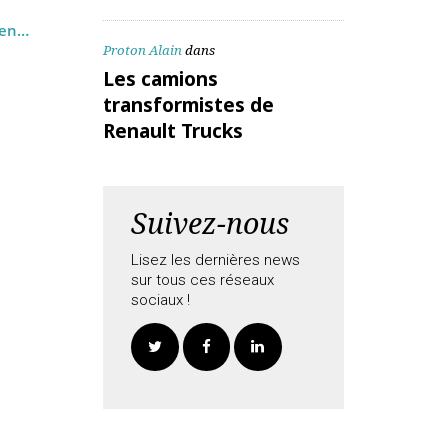
ALEX Daniel
dans
Les camions
transformistes de
Renault Trucks
Spécial
es
ues PL en
Proton Alain
dans
Les camions
transformistes de
Renault Trucks
Suivez-nous
Lisez les dernières news
sur tous ces réseaux
sociaux !