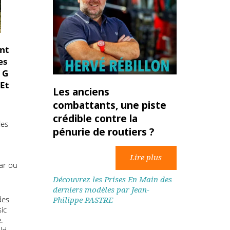
 qui ont
ont des
Classe G
iels. Et
Les anciens
ition
combattants, une piste
et.
crédible contre la
t chez les
pénurie de routiers ?
nages
 là où
 de
aris-Dakar ou
Découvrez les Prises En Main des
i qu’un
derniers modèles par Jean-