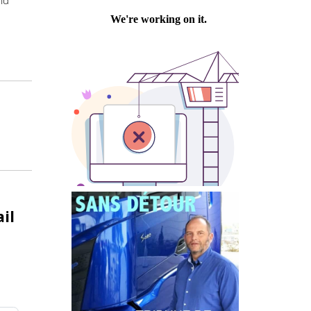
esoins des
Philippe PASTRE
“Jurassic
a scène.
 d’Arnold
te mail