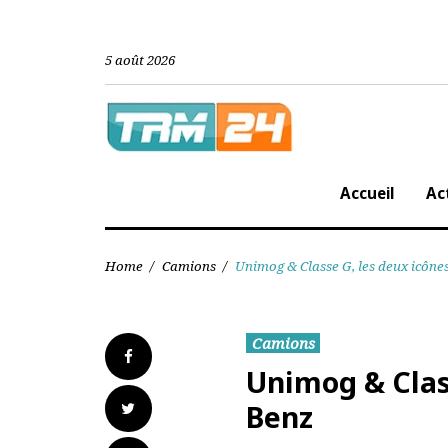
Skip
to
content
5 août 2026
Accueil
Home
/
Camions
/
Unimog & Classe G, les deux i
Camions
Facebook
Unimog & Cla
Twitter
Benz