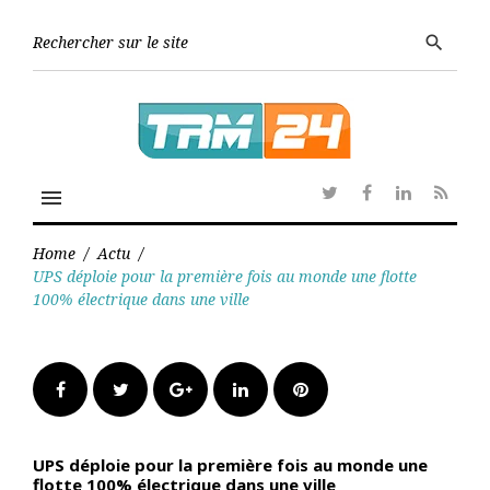
Skip
to
Searc
search
content
for:
menu
Twitter
Facebook
Linkedin
RSS
Home
/
Actu
/
UPS déploie pour la première fois au monde une flotte
100% électrique dans une ville
Facebook
Twitter
Google+
LinkedIn
Pinterest
UPS déploie pour la première fois au monde une
flotte 100% électrique dans une ville