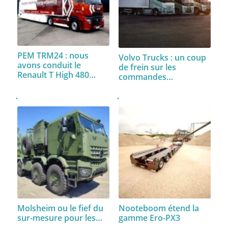
PEM TRM24 : nous
Volvo Trucks : un coup
avons conduit le
de frein sur les
Renault T High 480…
commandes…
Molsheim ou le fief du
Nooteboom étend la
sur-mesure pour les…
gamme Ero-PX3