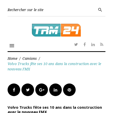
Skip
to
Searc
search
content
for:
menu
Twitter
Facebook
Linkedin
RSS
Home
/
Camions
/
Volvo Trucks fête ses 10 ans dans la construction avec le
nouveau FMX
Facebook
Twitter
Google+
LinkedIn
Pinterest
Volvo Trucks fête ses 10 ans dans la construction
avec le nouveau FMX