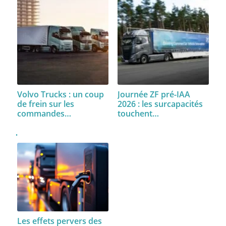
Volvo Trucks : un coup
Journée ZF pré-IAA
de frein sur les
2026 : les surcapacités
commandes…
touchent…
Les effets pervers des