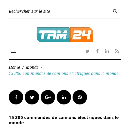
Skip
to
Searc
search
content
for:
menu
Twitter
Facebook
Linkedin
RSS
Home
/
Monde
/
15 300 commandes de camions électriques dans le monde
Facebook
Twitter
Google+
LinkedIn
Pinterest
15 300 commandes de camions électriques dans le
monde