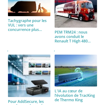
Tachygraphe pour les
VUL : vers une
concurrence plus…
PEM TRM24 : nous
avons conduit le
Renault T High 480…
L'IA au cœur de
l’évolution de TracKing
de Thermo King
Pour AddSecure, les