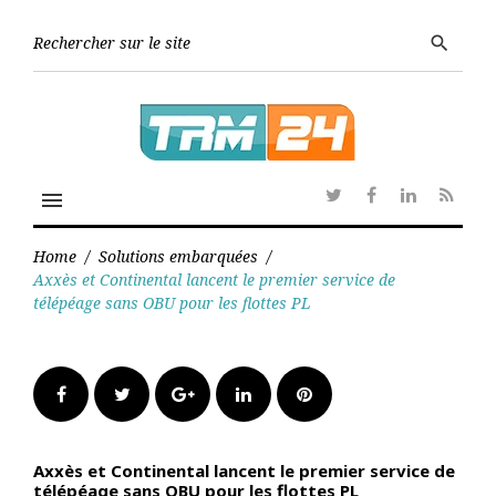
Skip
to
Searc
search
content
for:
menu
Twitter
Facebook
Linkedin
RSS
Home
/
Solutions embarquées
/
Axxès et Continental lancent le premier service de
télépéage sans OBU pour les flottes PL
Facebook
Twitter
Google+
LinkedIn
Pinterest
Axxès et Continental lancent le premier service de
télépéage sans OBU pour les flottes PL