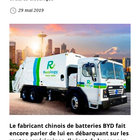
access_time
29 mai 2019
Le fabricant chinois de batteries BYD fait
encore parler de lui en débarquant sur les