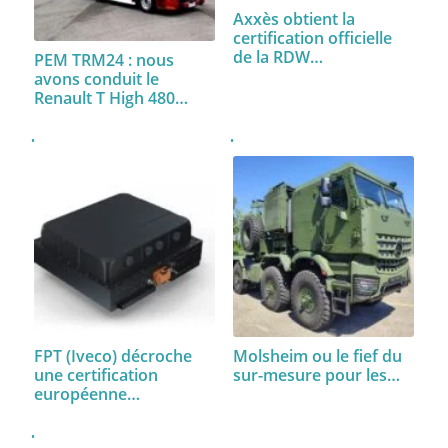
Axxès obtient la
certification officielle
de la RDW…
PEM TRM24 : nous
avons conduit le
Renault T High 480…
FPT (Iveco) décroche
Molsheim ou le fief du
une certification
sur-mesure pour les…
européenne…