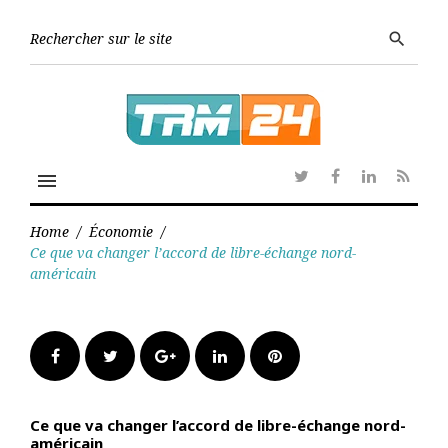
Skip
to
Searc
search
content
for:
menu
Twitter
Facebook
Linkedin
RSS
Home
/
Économie
/
Ce que va changer l’accord de libre-échange nord-
américain
Facebook
Twitter
Google+
LinkedIn
Pinterest
Ce que va changer l’accord de libre-échange nord-
américain