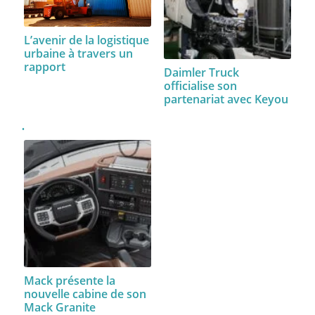
L’avenir de la logistique
urbaine à travers un
rapport
Daimler Truck
officialise son
partenariat avec Keyou
Mack présente la
nouvelle cabine de son
Mack Granite