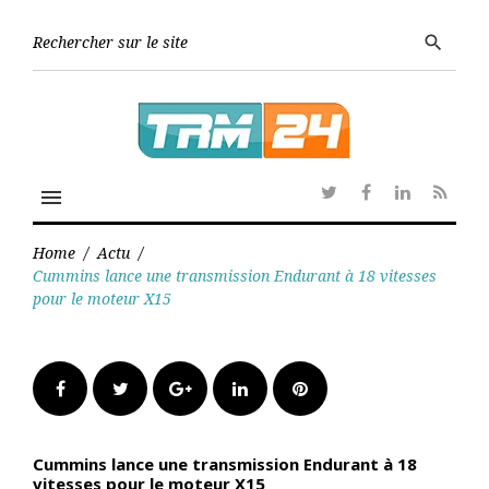
Skip
to
Searc
search
content
for:
menu
Twitter
Facebook
Linkedin
RSS
Home
/
Actu
/
Cummins lance une transmission Endurant à 18 vitesses
pour le moteur X15
Facebook
Twitter
Google+
LinkedIn
Pinterest
Cummins lance une transmission Endurant à 18
vitesses pour le moteur X15