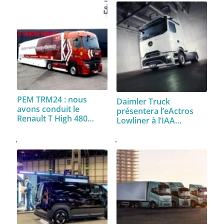
PEM TRM24 : nous
Daimler Truck
avons conduit le
présentera l’eActros
Renault T High 480…
Lowliner à l’IAA…