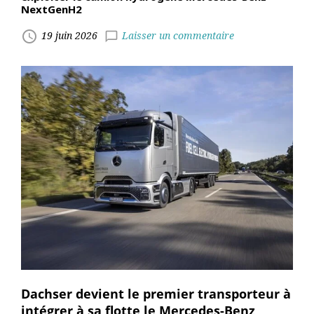
NextGenH2
access_time
19 juin 2026
Laisser un commentaire
chat_bubble_outline
Dachser devient le premier transporteur à
intégrer à sa flotte le Mercedes-Benz