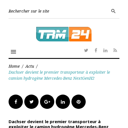
Skip
to
Searc
search
content
for:
menu
Twitter
Facebook
Linkedin
RSS
Home
/
Actu
/
Dachser devient le premier transporteur à exploiter le
camion hydrogène Mercedes-Benz NextGenH2
Facebook
Twitter
Google+
LinkedIn
Pinterest
Dachser devient le premier transporteur à
exploiter le camion hydrogène Mercedes-Benz