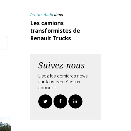
ALEX Daniel
dans
Les camions
transformistes de
Renault Trucks
te mail
Proton Alain
dans
Les camions
transformistes de
Renault Trucks
aitées
Suivez-nous
Lisez les dernières news
sur tous ces réseaux
sociaux !