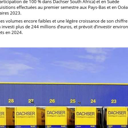
sé des acquisitions stratégiques et mis en place des joint-vent
d Logistics), en Australie et Nouvelle-Zélande (ACA Internatio
er Japon à 50 %), en Italie (joint-venture Dachser & Fercam Ital
de participation de 100 % dans Dachser South Africa) et en Suè
s acquisitions effectuées au premier semestre aux Pays-Bas et 
’affaires 2023.
t des volumes encore faibles et une légère croissance de son 
er a investi plus de 244 millions d’euros, et prévoit d’investir
sujets en 2024.
r)