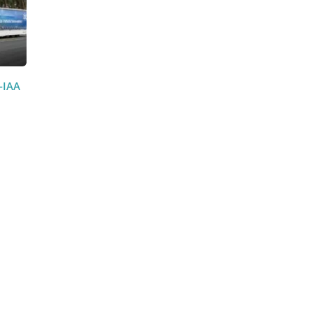
Twitter
Facebook
Linkedin
ZF pré-IAA
s
ités
t…