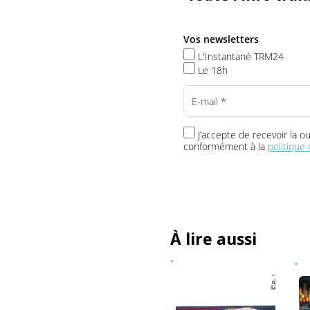
Toute l’info t
Vos newsletters
L'Instantané TRM24
Le 18h
J’accepte de recevoir 
conformément à la
politi