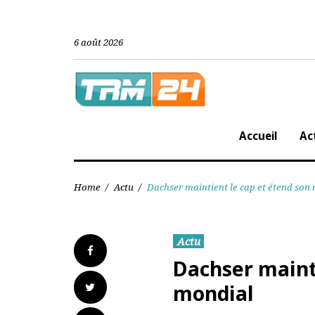
Skip
to
content
6 août 2026
Accueil
Home
/
Actu
/
Dachser maintient le cap et étend
Actu
Facebook
Dachser main
Twitter
mondial