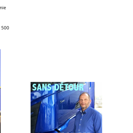
Philippe PASTRE
ures aux
nal), au
ia à 80 %),
de
en Océanie
chiffre
 environ 500