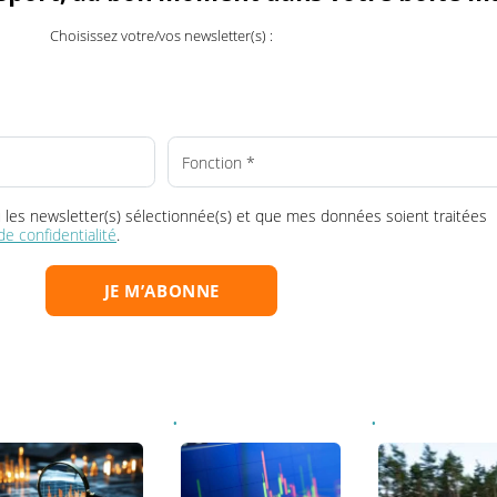
ransport, au bon moment dans votre boî
Choisissez votre/vos newsletter(s) :
la ou les newsletter(s) sélectionnée(s) et que mes données soient tr
que de confidentialité
.