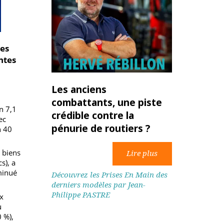
dans ses
mportantes
i dans
entier
Les anciens
combattants, une piste
 environ 7,1
crédible contre la
,6 % avec
pénurie de routiers ?
 environ 40
sage des biens
ogistics), a
is a diminué
Découvrez les Prises En Main des
derniers modèles par Jean-