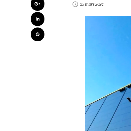
Google+
access_time
25 mars 2024
LinkedIn
Pinterest