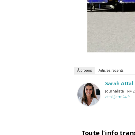
À propos
Articles récents
Sarah Att
Journaliste 
attal@trm24.