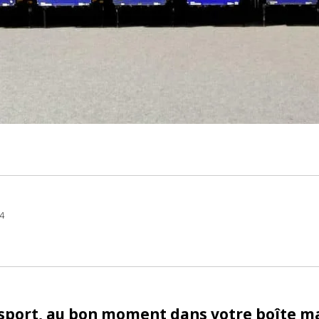
al
TRM24
fr