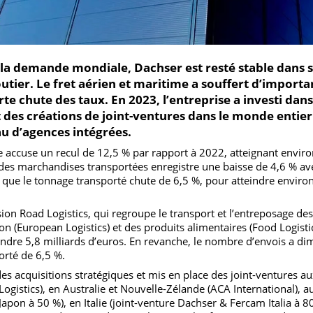
 de la demande mondiale, Dachser est resté stable 
t routier. Le fret aérien et maritime a souffert d’i
forte chute des taux. En 2023, l’entreprise a invest
s et des créations de joint-ventures dans le monde 
seau d’agences intégrées.
roupe accuse un recul de 12,5 % par rapport à 2022, atteignant
ume des marchandises transportées enregistre une baisse de 4
ndis que le tonnage transporté chute de 6,5 %, pour atteindre
 division Road Logistics, qui regroupe le transport et l’entrepo
tion (European Logistics) et des produits alimentaires (Food L
tteindre 5,8 milliards d’euros. En revanche, le nombre d’envo
nsporté de 6,5 %.