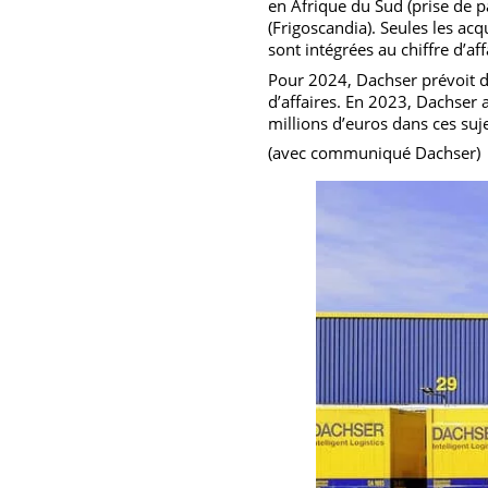
En 2023, le groupe a réali
Pays-Bas (Müller Fresh Foo
Japon (joint-venture Dachs
en Afrique du Sud (prise 
(Frigoscandia). Seules le
sont intégrées au chiffre d
Pour 2024, Dachser prévoi
d’affaires. En 2023, Dachs
millions d’euros dans ces 
(avec communiqué Dachse