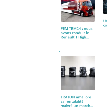
À lire aussi
PEM TRM24 : nous
avons conduit le
Renault T High
480…