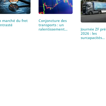
Un marché du fret
Conjoncture des
contrasté
transports : un
ralentissement…
Journée 
2026 : le
surcapac
touchen