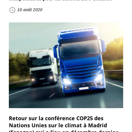
access_time
10 août 2020
Retour sur la conférence COP25 des
Nations Unies sur le climat à Madrid