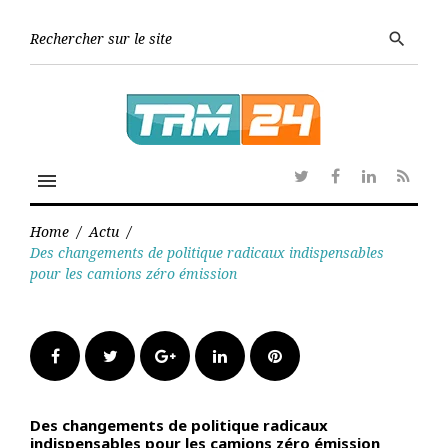
Skip
to
Searc
search
content
for:
menu
Twitter
Facebook
Linkedin
RSS
Home
/
Actu
/
Des changements de politique radicaux indispensables
pour les camions zéro émission
Facebook
Twitter
Google+
LinkedIn
Pinterest
Des changements de politique radicaux
indispensables pour les camions zéro émission