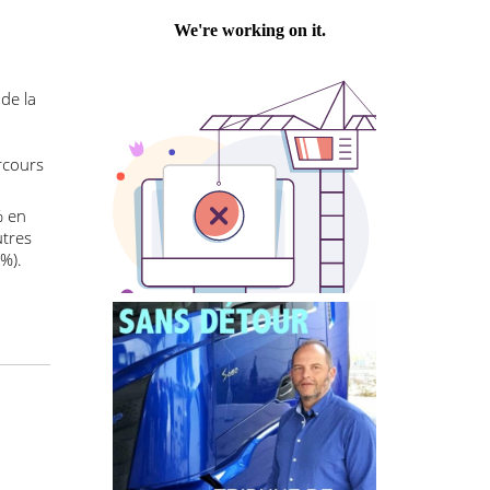
es rapportés
Philippe PASTRE
coûts sur le
 CNR retient
u cœur de la
tré un
onne-
x de parcours
 + 1,7 % en
 les autres
on (+ 1%).