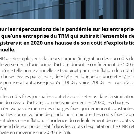
e sur les répercussions de la pandémie sur les ent
èle que’une entreprise du TRM qui subirait l’ensem
egistrerait en 2020 une hausse de son coût d’expl
annuelle.
e CNR a retenu plusieurs facteurs comme l’intégration des surc
re le versement d’une prime d’activité durant le confinement 
nt d’une telle prime annuelle se traduirait par une inflation du
tes choses égales par ailleurs, de +1,4% en longue distance et
 cette prime était autorisée jusqu’à 1000€, voire 2000€ en ca
 le CNR.
ité sur les coûts fixes journaliers ont été aussi retenus dans la si
daine du niveau d’activité, comme typiquement en 2020, les ch
ter. Il n’en va pas de même des charges fixes qui demeurent con