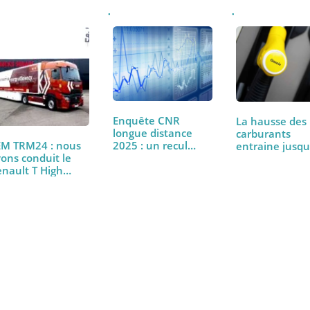
Enquête CNR
La haus
longue distance
carbura
PEM TRM24 : nous
2025 : un recul…
entraine
avons conduit le
18,5% d
Renault T High
480…