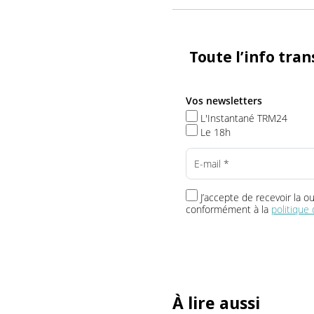
Hervé Ré
Journaliste 
rebillon@trm
Toute l’info t
Vos newsletters
L'Instantané TRM24
Le 18h
J’accepte de recevoir 
conformément à la
politi