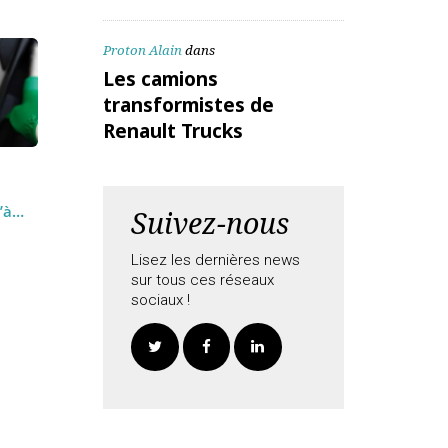
ALEX Daniel
dans
Les camions
transformistes de
Renault Trucks
Proton Alain
dans
Les camions
transformistes de
Renault Trucks
se des
nts
 jusqu’à
Suivez-nous
e…
Lisez les dernières news
sur tous ces réseaux
sociaux !