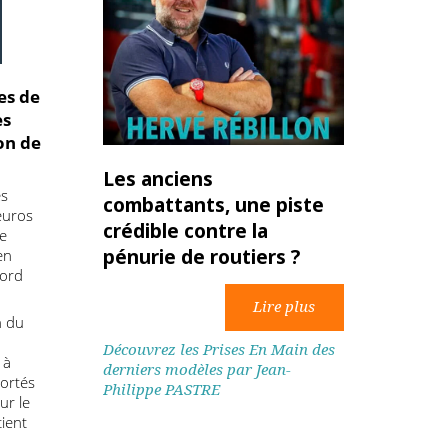
reprises de
ble des
oitation de
Les anciens
oûts des
combattants, une piste
de 500 euros
crédible contre la
 coût de
pénurie de routiers ?
 +1,5% en
s d’accord
mulation du
arges
Découvrez les Prises En Main des
stantes à
derniers modèles par Jean-