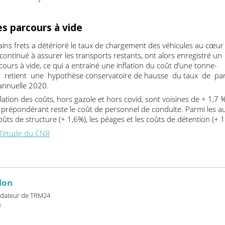
e réparties sur un volume de production moindre. Les coûts fix
strent alors une inflation. L’incidence du redéploiement de ces 
es dépend de leur poids relatif dans les coûts d’exploitation. Le
l’activité en moyenne sur 2020 de -5%.
des parcours à vide
ertains frets a détérioré le taux de chargement des véhicules a
 ont continué à assurer les transports restants, ont alors enregis
arcours à vide, ce qui a entrainé une inflation du coût d’une t
e CNR retient une hypothèse conservatoire de hausse du tau
e annuelle 2020.
’inflation des coûts, hors gazole et hors covid, sont voisines de
eur prépondérant reste le coût de personnel de conduite. Parmi
s coûts de structure (+ 1,6%), les péages et les coûts de détenti
le l’étude du CNR