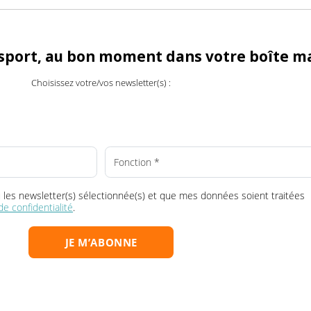
billon
et fondateur de TRM24
24.fr
ransport, au bon moment dans votre boî
Choisissez votre/vos newsletter(s) :
la ou les newsletter(s) sélectionnée(s) et que mes données soient tr
que de confidentialité
.