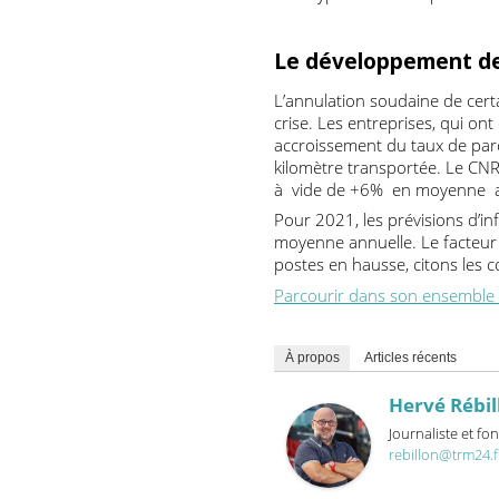
court terme et doivent êtr
à leur unité d’œuvre enregi
prix de revient des véhicul
une hypothèse de repli de 
Le développement 
L’annulation soudaine de c
crise. Les entreprises, qui
accroissement du taux de p
kilomètre transportée. L
à vide de +6% en moyenn
Pour 2021, les prévisions d
moyenne annuelle. Le fact
postes en hausse, citons le
Parcourir dans son ensemb
À propos
Articles récents