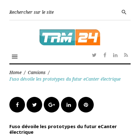
Skip
to
Searc
search
content
for:
menu
Twitter
Facebook
Linkedin
RSS
Home
/
Camions
/
Fuso dévoile les prototypes du futur eCanter électrique
Facebook
Twitter
Google+
LinkedIn
Pinterest
Fuso dévoile les prototypes du futur eCanter
électrique