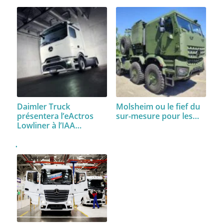
Daimler Truck
Molsheim ou le fief du
présentera l’eActros
sur-mesure pour les…
Lowliner à l’IAA…