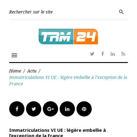
Skip
to
Searc
search
content
for:
menu
Twitter
Facebook
Linkedin
RSS
Home
/
Actu
/
Immatriculations VI UE : légère embellie à l’exception de la
France
Facebook
Twitter
Google+
LinkedIn
Pinterest
Immatriculations VI UE : légère embellie à
l’exception de la France