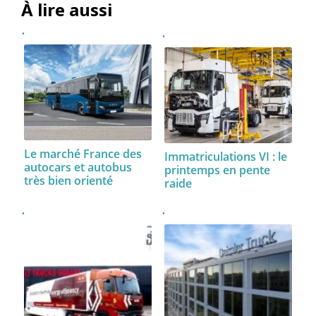
À lire aussi
Le marché France des
Immatriculations VI : le
autocars et autobus
printemps en pente
très bien orienté
raide