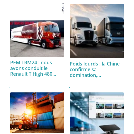
PEM TRM24 : nous
Poids lourds : la Chine
avons conduit le
confirme sa
Renault T High 480…
domination,…