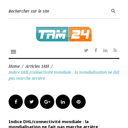
Skip
to
Searc
search
content
for:
menu
Twitter
Facebook
Linkedin
RSS
Home
/
Articles 18H
/
Indice DHL/connectivité mondiale : la mondialisation ne fait
pas marche arrière
Facebook
Twitter
Google+
LinkedIn
Pinterest
Indice DHL/connectivité mondiale : la
mondialisation ne fait pas marche arrière