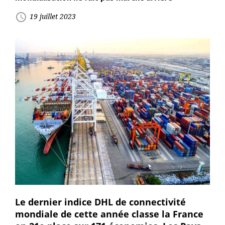
access_time
19 juillet 2023
Le dernier indice DHL de connectivité
mondiale de cette année classe la France