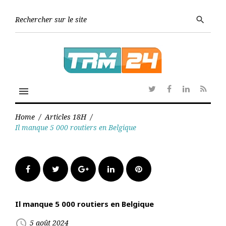
Skip
to
Searc
search
content
for:
menu
Twitter
Facebook
Linkedin
RSS
Home
/
Articles 18H
/
Il manque 5 000 routiers en Belgique
Facebook
Twitter
Google+
LinkedIn
Pinterest
Il manque 5 000 routiers en Belgique
access_time
5 août 2024