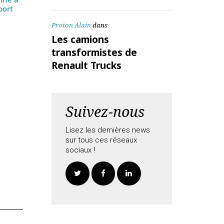
ALEX Daniel
dans
Les camions
transformistes de
de la
Renault Trucks
ue urbaine à
un rapport
Proton Alain
dans
Les camions
transformistes de
Renault Trucks
Suivez-nous
Lisez les dernières news
sur tous ces réseaux
sociaux !