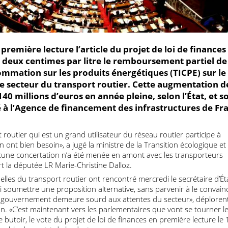
n première lecture l’article du projet de loi de fin
de deux centimes par litre le remboursement parti
nsommation sur les produits énergétiques (TICPE) s
it le secteur du transport routier. Cette augmenta
it 140 millions d’euros en année pleine, selon l’État
ecté à l’Agence de financement des infrastructures
sport routier qui est un grand utilisateur du réseau routier partic
ui en ont bien besoin», a jugé la ministre de la Transition écolog
 «Aucune concertation n’a été menée en amont avec les transpo
 part la députée LR Marie-Christine Dalloz.
onnelles du transport routier ont rencontré mercredi le secrétai
 lui soumettre une proposition alternative, sans parvenir à le c