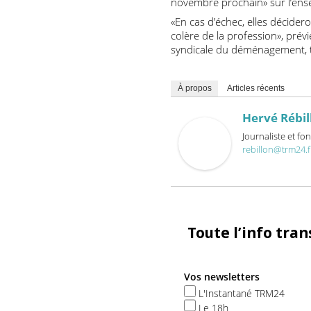
«Le constat est sans appel
dans un communiqué commun
professionnels avec, pour d
novembre prochain» sur l’
«En cas d’échec, elles déc
colère de la profession», 
syndicale du déménagement
À propos
Articles récents
Hervé Ré
Journaliste 
rebillon@trm
Toute l’info t