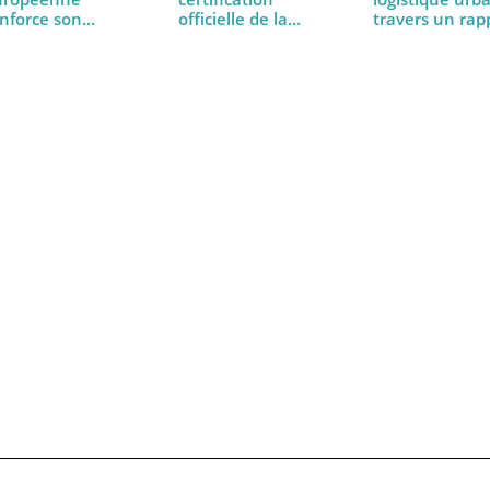
L’avenir 
L’Union
Axxès obtient la
logistiq
européenne
certification
travers 
renforce son
officielle de la
soutien au
RDW…
transport routier