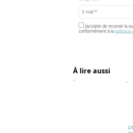
Vos newsletters
L'Instantané TRM24
Le 18h
J’accepte de recevoir 
conformément à la
politi
À lire aussi