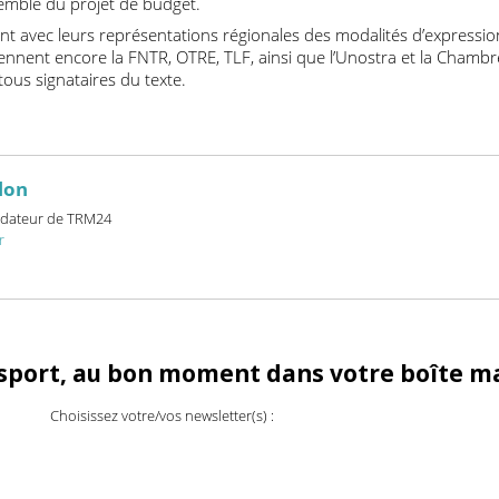
 : le gouvernement demeure sourd aux attentes du secteur», dép
. «C’est maintenant vers les parlementaires que vont se tou
ate butoir, le vote du projet de loi de finances en première lect
ensemble du projet de budget.
ideront avec leurs représentations régionales des modalités d’ex
préviennent encore la FNTR, OTRE, TLF, ainsi que l’Unostra et la
, tous signataires du texte.
billon
et fondateur de TRM24
24.fr
ransport, au bon moment dans votre boî