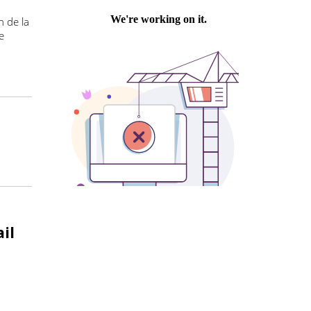
Philippe PASTRE
lorent-elles
rner les
ure le 19
pression de la
 Chambre
te mail