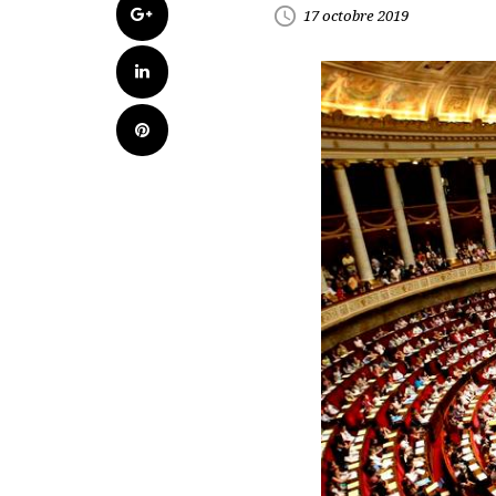
Google+
access_time
17 octobre 2019
LinkedIn
Pinterest