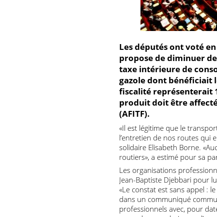
Les députés ont voté e
propose de diminuer 
taxe intérieure de co
gazole dont bénéficia
fiscalité représentera
produit doit être aff
(AFITF).
«Il est légitime que le tran
l’entretien de nos routes q
solidaire Elisabeth Borne.
routiers», a estimé pour sa
Les organisations professi
Jean-Baptiste Djebbari pour