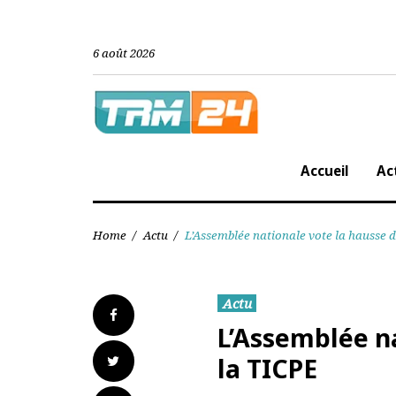
Skip
to
content
6 août 2026
Accueil
Home
/
Actu
/
L’Assemblée nationale vote la hauss
Actu
Facebook
L’Assemblée 
Twitter
la TICPE