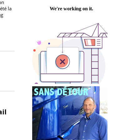
Philippe PASTRE
ne
gresser ses
, et son
lement été la
et à long