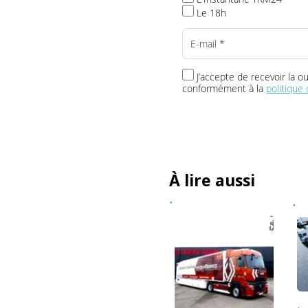
Toute l’info t
Vos newsletters
L'Instantané TRM24
Le 18h
J’accepte de recevoir 
conformément à la
politi
À lire aussi