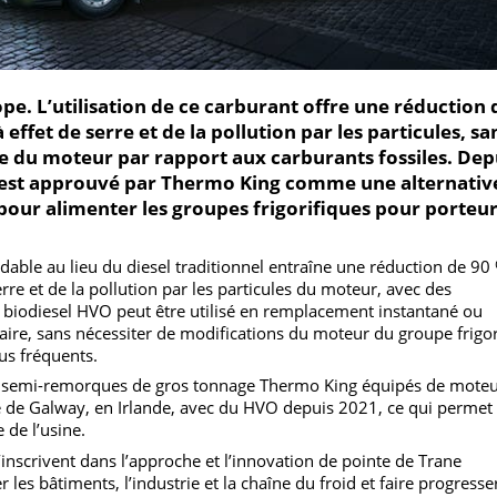
urope. L’utilisation de ce carburant offre une rédu
 à effet de serre et de la pollution par les particul
nce du moteur par rapport aux carburants fossiles
VO est approuvé par Thermo King comme une alter
e pour alimenter les groupes frigorifiques pour po
gradable au lieu du diesel traditionnel entraîne une réductio
e serre et de la pollution par les particules du moteur, avec de
Le biodiesel HVO peut être utilisé en remplacement instanta
dinaire, sans nécessiter de modifications du moteur du groupe
n plus fréquents.
urs et semi-remorques de gros tonnage Thermo King équipés d
’usine de Galway, en Irlande, avec du HVO depuis 2021, ce qui 