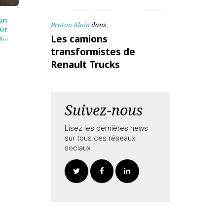
ALEX Daniel
dans
Les camions
transformistes de
Renault Trucks
ucks : un
Proton Alain
dans
frein sur
Les camions
mmandes…
transformistes de
Renault Trucks
Suivez-nous
Lisez les dernières news
sur tous ces réseaux
sociaux !