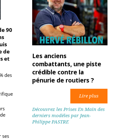
ction de 90
es, sans
. Depuis
native de
Les anciens
rteurs et
combattants, une piste
crédible contre la
n de 90 % des
pénurie de routiers ?
s
né ou
 frigorifique
e moteurs
Découvrez les Prises En Main des
permet de
derniers modèles par Jean-