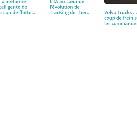
La plateforme
L'IA au cœur de
intelligente de
l’évolution de
gestion de flotte
TracKing de Thermo
Volvo Tr
de…
King
coup de 
les co