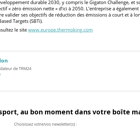
one de l’usine.
 s’inscrivent dans l’approche et l’innovation de pointe de Tra
er les bâtiments, l’industrie et la chaîne du froid et faire pro
 développement durable 2030, y compris le Gigaton Challenge
bjectif « zéro émission nette » d’ici à 2050. L’entreprise a éga
faire valider ses objectifs de réduction des émissions à court 
nce Based Targets (SBTi).
consultez le site
www.europe.thermoking.com
billon
et fondateur de TRM24
24.fr