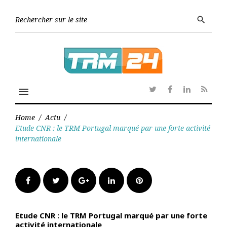
Skip
to
Searc
search
content
for:
menu
Twitter
Facebook
Linkedin
RSS
Home
/
Actu
/
Etude CNR : le TRM Portugal marqué par une forte activité
internationale
Facebook
Twitter
Google+
LinkedIn
Pinterest
Etude CNR : le TRM Portugal marqué par une forte
activité internationale