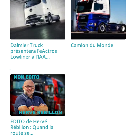
Daimler Truck
Camion du Monde
présentera l’eActros
Lowliner à l’IAA…
EDITO de Hervé
Rébillon : Quand la
route se…