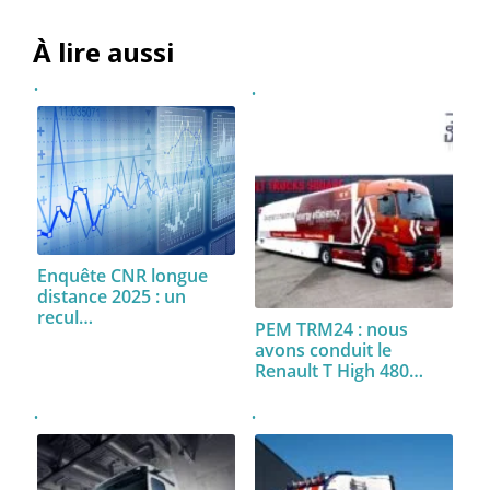
À lire aussi
Enquête CNR longue
distance 2025 : un
recul…
PEM TRM24 : nous
avons conduit le
Renault T High 480…