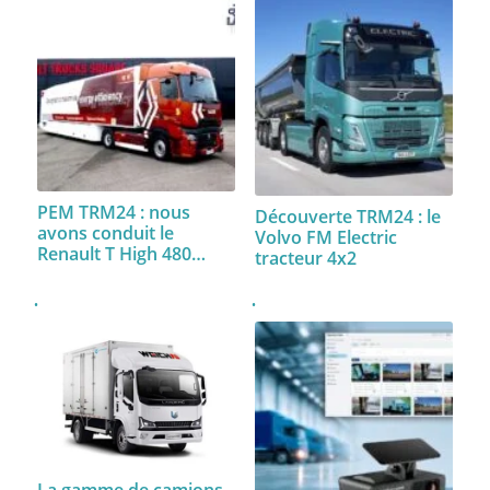
PEM TRM24 : nous
Découverte TRM24 : le
avons conduit le
Volvo FM Electric
Renault T High 480…
tracteur 4x2