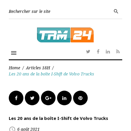
Skip
to
Searc
search
content
for:
menu
Twitter
Facebook
Linkedin
RSS
Home
/
Articles 18H
/
Les 20 ans de la boîte I-Shift de Volvo Trucks
Facebook
Twitter
Google+
LinkedIn
Pinterest
Les 20 ans de la boîte I-Shift de Volvo Trucks
access_time
6 août 2021