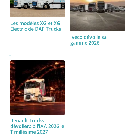
Les modèles XG et XG
Electric de DAF Trucks
Iveco dévoile sa
gamme 2026
Renault Trucks
dévoilera à l’IAA 2026 le
T millésime 2027