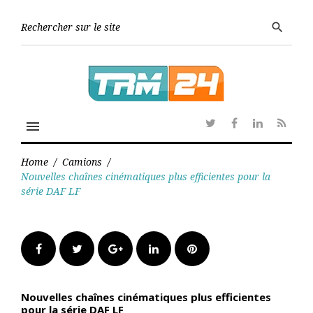
Skip
to
Searc
search
content
for:
menu
Twitter
Facebook
Linkedin
RSS
Home
/
Camions
/
Nouvelles chaînes cinématiques plus efficientes pour la
série DAF LF
Facebook
Twitter
Google+
LinkedIn
Pinterest
Nouvelles chaînes cinématiques plus efficientes
pour la série DAF LF