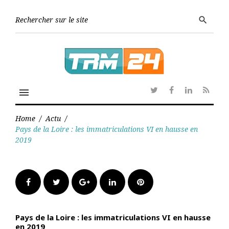
Skip
to
Searc
search
content
for:
menu
Twitter
Facebook
Linkedin
RSS
Home
/
Actu
/
Pays de la Loire : les immatriculations VI en hausse en
2019
Facebook
Twitter
Google+
LinkedIn
Pinterest
Pays de la Loire : les immatriculations VI en hausse
en 2019