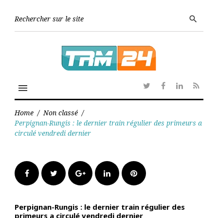
Skip
to
Searc
search
content
for:
menu
Twitter
Facebook
Linkedin
RSS
Home
/
Non classé
/
Perpignan-Rungis : le dernier train régulier des primeurs a
circulé vendredi dernier
Facebook
Twitter
Google+
LinkedIn
Pinterest
Perpignan-Rungis : le dernier train régulier des
primeurs a circulé vendredi dernier