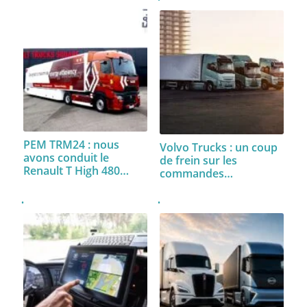
PEM TRM24 : nous
Volvo Trucks : un coup
avons conduit le
de frein sur les
Renault T High 480…
commandes…