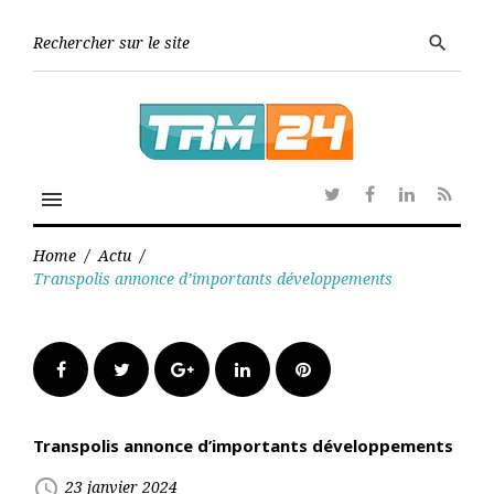
Skip
to
Searc
search
content
for:
menu
Twitter
Facebook
Linkedin
RSS
Home
/
Actu
/
Transpolis annonce d’importants développements
Facebook
Twitter
Google+
LinkedIn
Pinterest
Transpolis annonce d’importants développements
access_time
23 janvier 2024