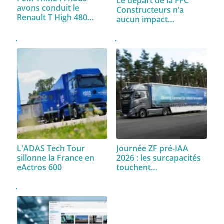
Le départ de la FFC
avons conduit le
Constructeurs n’a
Renault T High 480…
aucun impact…
L'ADAS Tech Tour
Journée ZF pré-IAA
sillonne la France en
2026 : les surcapacités
eActros 600
touchent…