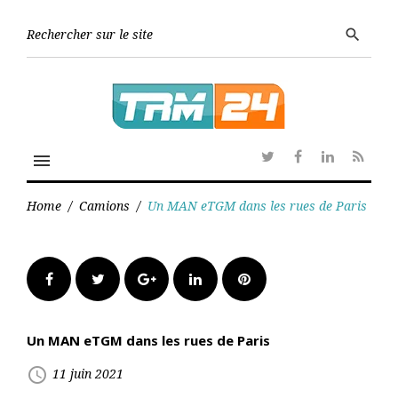
Skip
to
Searc
search
content
for:
menu
Twitter
Facebook
Linkedin
RSS
Home
/
Camions
/
Un MAN eTGM dans les rues de Paris
Facebook
Twitter
Google+
LinkedIn
Pinterest
Un MAN eTGM dans les rues de Paris
access_time
11 juin 2021