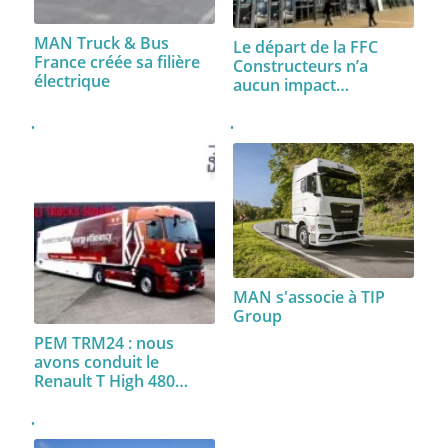
MAN Truck & Bus
Le départ de la FFC
France créée sa filière
Constructeurs n’a
électrique
aucun impact…
MAN s'associe à TIP
Group
PEM TRM24 : nous
avons conduit le
Renault T High 480…