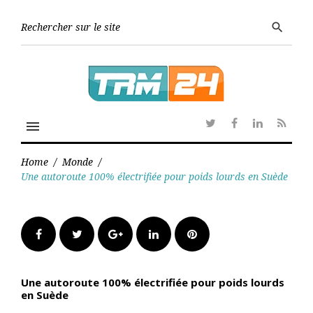
Skip
to
Searc
search
content
for:
menu
Twitter
Facebook
Linkedin
RSS
Home
/
Monde
/
Une autoroute 100% électrifiée pour poids lourds en Suède
Facebook
Twitter
Google+
LinkedIn
Pinterest
Une autoroute 100% électrifiée pour poids lourds
en Suède