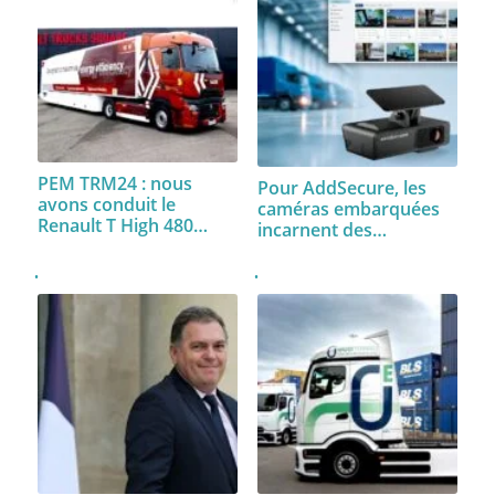
PEM TRM24 : nous
Pour AddSecure, les
avons conduit le
caméras embarquées
Renault T High 480…
incarnent des…