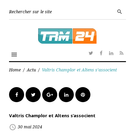
Skip
to
Searc
search
content
for:
menu
Twitter
Facebook
Linkedin
RSS
Home
/
Actu
/
Valtris Champlor et Altens s’associent
Facebook
Twitter
Google+
LinkedIn
Pinterest
Valtris Champlor et Altens s’associent
access_time
30 mai 2024