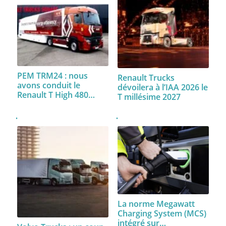
PEM TRM24 : nous
Renault Trucks
avons conduit le
dévoilera à l’IAA 2026 le
Renault T High 480…
T millésime 2027
La norme Megawatt
Charging System (MCS)
intégré sur…