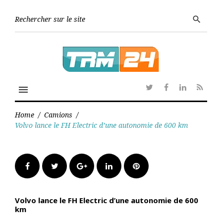
Skip
to
Searc
search
content
for:
menu
Twitter
Facebook
Linkedin
RSS
Home
/
Camions
/
Volvo lance le FH Electric d’une autonomie de 600 km
Facebook
Twitter
Google+
LinkedIn
Pinterest
Volvo lance le FH Electric d’une autonomie de 600
km