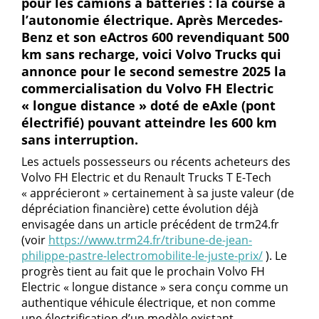
pour les camions à batteries : la course à
l’autonomie électrique. Après Mercedes-
Benz et son eActros 600 revendiquant 500
km sans recharge, voici Volvo Trucks qui
annonce pour le second semestre 2025 la
commercialisation du Volvo FH Electric
« longue distance » doté de eAxle (pont
électrifié) pouvant atteindre les 600 km
sans interruption.
Les actuels possesseurs ou récents acheteurs des
Volvo FH Electric et du Renault Trucks T E-Tech
« apprécieront » certainement à sa juste valeur (de
dépréciation financière) cette évolution déjà
envisagée dans un article précédent de trm24.fr
(voir
https://www.trm24.fr/tribune-de-jean-
philippe-pastre-lelectromobilite-le-juste-prix/
). Le
progrès tient au fait que le prochain Volvo FH
Electric « longue distance » sera conçu comme un
authentique véhicule électrique, et non comme
une électrification d’un modèle existant.