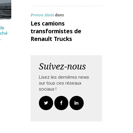
ALEX Daniel
dans
Les camions
transformistes de
Renault Trucks
Proton Alain
dans
Les camions
tions de
transformistes de
 le marché
Renault Trucks
n des…
Suivez-nous
Lisez les dernières news
sur tous ces réseaux
sociaux !