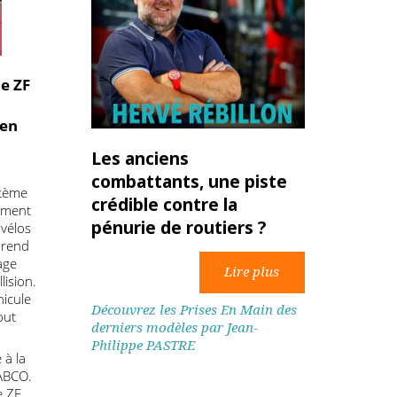
nce de ZF
e aux
ction en
urds
Les anciens
combattants, une piste
eau système
crédible contre la
st notamment
pénurie de routiers ?
 et les vélos
ier ne prend
 freinage
une collision.
 le véhicule
Découvrez les Prises En Main des
êcher tout
derniers modèles par Jean-