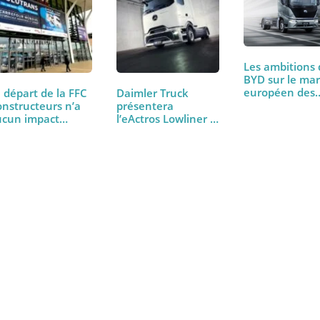
Les ambi
BYD sur
europée
Le départ de la FFC
Daimler Truck
Constructeurs n’a
présentera
aucun impact…
l’eActros Lowliner à
l’IAA…