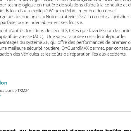
t le lancement, en Chine, de la production en série du système 
es capacités étendues du Groupe notamment depuis l’acquisiti
ophie « Voir. Penser. Agir » (See. Think. Act), le système OnGua
 leader technologique en matière de solutions d’aide à la condui
s poids lourds », a expliqué Wilhelm Rehm, membre du conseil
charge des technologies. « Notre stratégie liée à la récente acqu
é parfaite, porte indéniablement ses fruits ».
nt d’autres fonctions de sécurité, telles que l’avertisseur de
r adaptatif de vitesse (ACC). Une valeur ajoutée considérablepou
Les avantages du système ZF, qui offre des performances de pr
nt à une meilleure sécurité routière, OnGuardMAX permet, par 
ilisation des véhicules et les coûts de réparation liés aux accid
billon
et fondateur de TRM24
24.fr