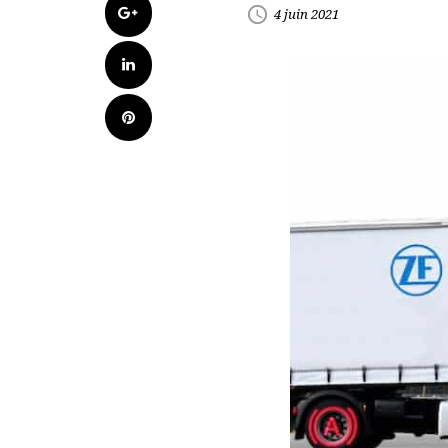
Google+
access_time
4 juin 2021
LinkedIn
Pinterest