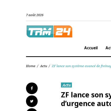
Skip
to
content
7 août 2026
Accueil
Home
/
Actu
/
ZF lance son système avancé de fr
Actu
Facebook
ZF lance son
Twitter
d’urgence a