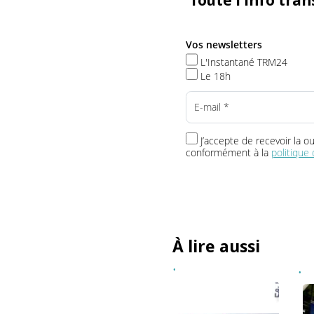
Toute l’info t
Vos newsletters
L'Instantané TRM24
Le 18h
J’accepte de recevoir 
conformément à la
politi