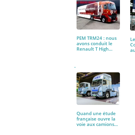
À lire aussi
PEM TRM24 : nous
avons conduit le
Renault T High
480…