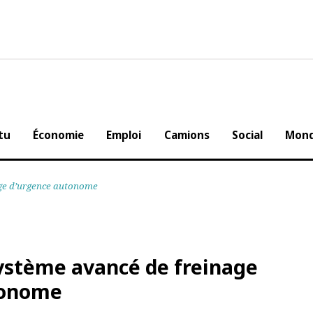
Actu
Économie
Emploi
Camions
Social
einage d’urgence autonome
 système avancé de freinage
utonome