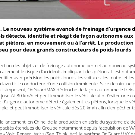
X. Le nouveau système avancé de freinage d’urge
riels détecte, identifie et réagit de façon autonom
os et piétons, en mouvement ou à l’arrêt. La produ
ous peu pour deux grands constructeurs de poids lo
 détection des objets et de freinage autonome permet au nouv
 efficacement le risque d’accidents impliquant des piétons. Il e
dentifier avec précision les poids lourds, les voitures, les motos
et d’avertir le conducteur d’une collision imminente. Si ce dern
es qui s’imposent, OnGuardMAX déclenche de façon autonome le
ant jusqu’à 80 km/h et peut immobiliser le véhicule afin d’éviter 
nage d’urgence autonome détecte également les piétons, lorsque
 exemple, et peut immobiliser le véhicule dès 20 km/h afin d’emp