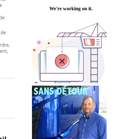
Philippe PASTRE
d’aide à la
on de WABCO.
rdMAX de ZF
te et de
isition de
 sortie de
r les
emier ordre,
conséquent,
ents.