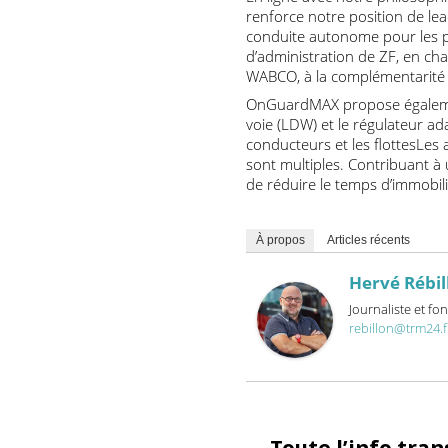
« Le carnet de commandes e
conduite de ZF, atteste d
En ligne avec notre philos
renforce notre position de
conduite autonome pour le
d’administration de ZF, en 
WABCO, à la complémentarit
OnGuardMAX propose égaleme
voie (LDW) et le régulateu
conducteurs et les flottes
sont multiples. Contribua
de réduire le temps d’immob
À propos
Articles récents
Hervé Ré
Journaliste 
rebillon@trm