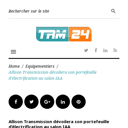
Skip
to
Searc
search
content
for:
menu
Twitter
Facebook
Linkedin
RSS
Home
/
Equipementiers
/
Allison Transmission dévoilera son portefeuille
d’électrification au salon IAA
Facebook
Twitter
Google+
LinkedIn
Pinterest
Allison Transmission dévoilera son portefeuille
d’électrification au salon IAA