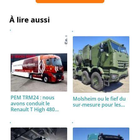
À lire aussi
PEM TRM24 : nous
Molsheim ou le fief du
avons conduit le
sur-mesure pour les…
Renault T High 480…