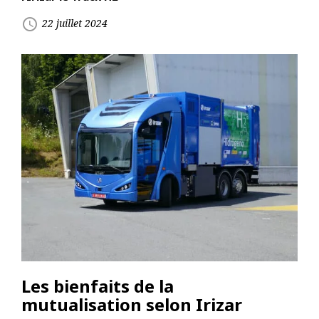
access_time
22 juillet 2024
Les bienfaits de la
mutualisation selon Irizar