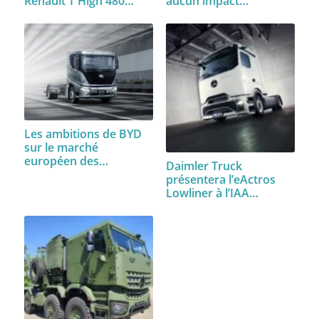
Renault T High 480…
aucun impact…
Les ambitions de BYD
sur le marché
européen des…
Daimler Truck
présentera l’eActros
Lowliner à l’IAA…