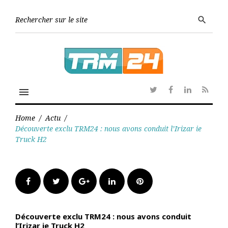
Skip
to
Searc
search
content
for:
menu
Twitter
Facebook
Linkedin
RSS
Home
/
Actu
/
Découverte exclu TRM24 : nous avons conduit l’Irizar ie
Truck H2
Facebook
Twitter
Google+
LinkedIn
Pinterest
Découverte exclu TRM24 : nous avons conduit
l’Irizar ie Truck H2