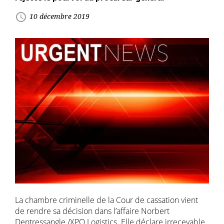
access_time
10 décembre 2019
La chambre criminelle de la Cour de cassation vient
de rendre sa décision dans l’affaire Norbert
Dentressangle /XPO Logistics. Elle déclare irrecevable