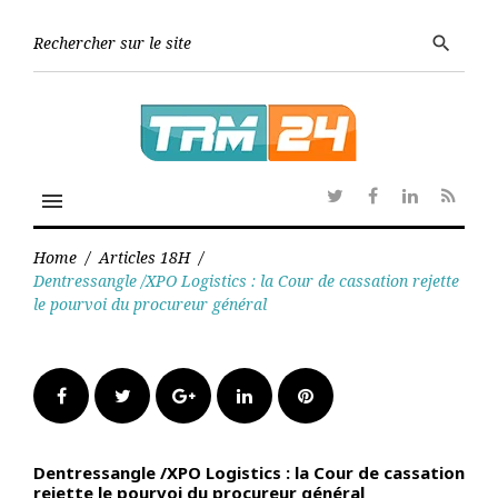
Skip
to
Searc
search
content
for:
menu
Twitter
Facebook
Linkedin
RSS
Home
/
Articles 18H
/
Dentressangle /XPO Logistics : la Cour de cassation rejette
le pourvoi du procureur général
Facebook
Twitter
Google+
LinkedIn
Pinterest
Dentressangle /XPO Logistics : la Cour de cassation
rejette le pourvoi du procureur général