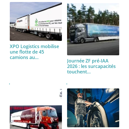
XPO Logistics mobilise
une flotte de 45
camions au…
Journée ZF pré-IAA
2026 : les surcapacités
touchent…