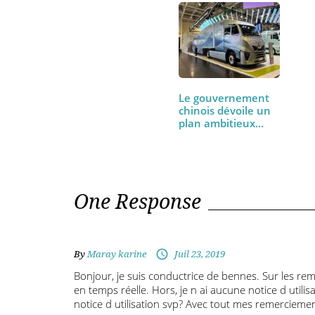
PEM TRM24 : nous
avons conduit le
Renault T High
480…
Le gouvernement
chinois dévoile un
plan ambitieux…
One Response