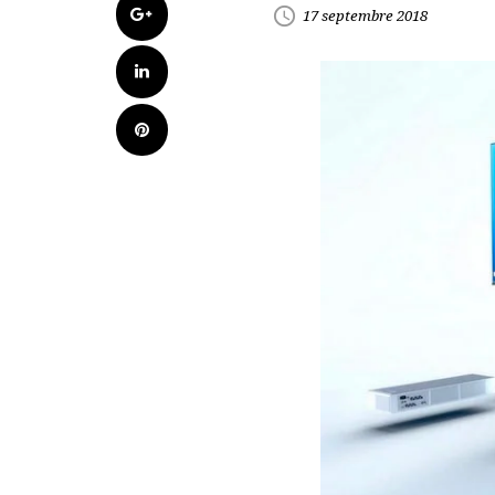
Google+
access_time
17 septembre 2018
LinkedIn
Pinterest