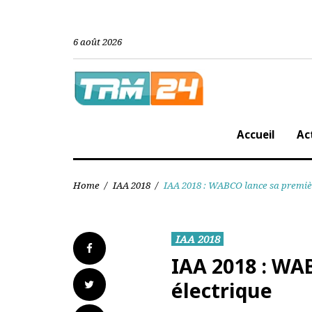
Skip
to
content
6 août 2026
Accueil
Home
/
IAA 2018
/
IAA 2018 : WABCO lance sa pre
IAA 2018
Facebook
IAA 2018 : 
Twitter
électrique