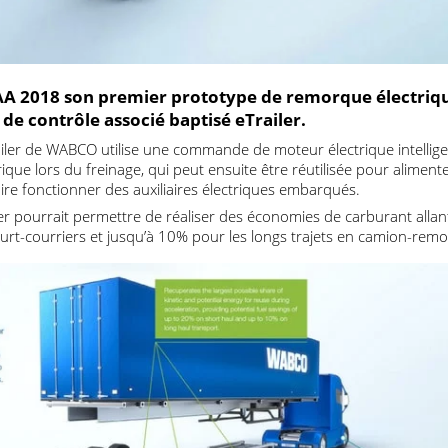
’IAA 2018 son premier prototype de remorque éle
e de contrôle associé baptisé eTrailer.
eTrailer de WABCO utilise une commande de moteur électrique in
ectrique lors du freinage, qui peut ensuite être réutilisée pour a
r faire fonctionner des auxiliaires électriques embarqués.
iler pourrait permettre de réaliser des économies de carburan
ns court-courriers et jusqu’à 10% pour les longs trajets en cam