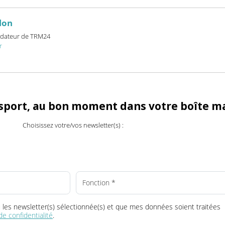
e compresseur d’embrayage c-comp ™, l’unité de traitement d’air
eur de vitesse économique OptiPace ™.
billon
et fondateur de TRM24
24.fr
ransport, au bon moment dans votre boî
Choisissez votre/vos newsletter(s) :