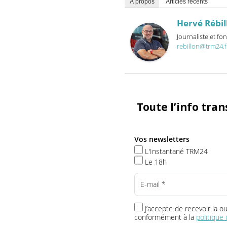
électronique OptiRide ™, l
FuelGuard ™ et le régulat
À propos
Articles récents
Hervé Ré
Journaliste 
rebillon@trm
Toute l’info t
Vos newsletters
L'Instantané TRM24
Le 18h