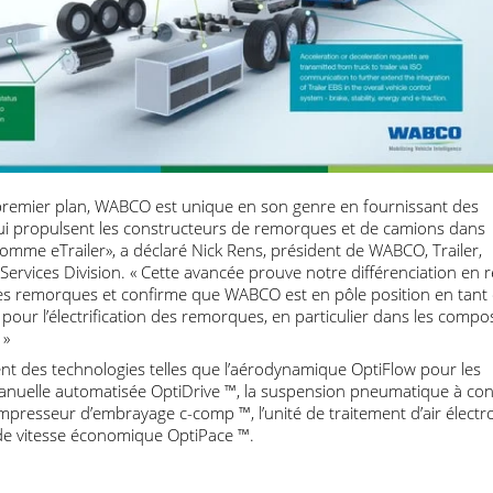
 de premier plan, WABCO est unique en son genre en fournissan
 qui propulsent les constructeurs de remorques et de camion
ules, comme eTrailer», a déclaré Nick Rens, président de WABCO, Tr
er Services Division. « Cette avancée prouve notre différenciatio
 et des remorques et confirme que WABCO est en pôle position 
t pour l’électrification des remorques, en particulier dans le
on. »
luent des technologies telles que l’aérodynamique OptiFlow pou
n manuelle automatisée OptiDrive ™, la suspension pneumatique