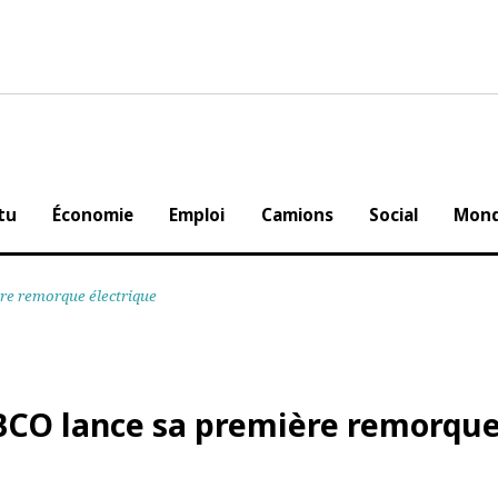
Actu
Économie
Emploi
Camions
Social
mière remorque électrique
WABCO lance sa première remo