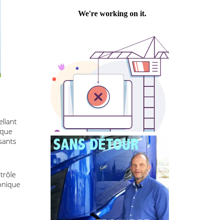
Philippe PASTRE
t des
s dans
ailer,
n en reliant
en tant que
s composants
r les
 à contrôle