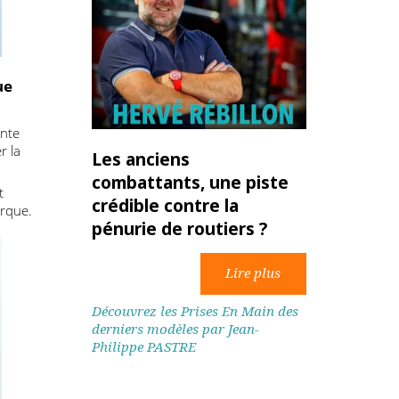
ctrique
telligente
limenter la
Les anciens
combattants, une piste
t allant
crédible contre la
ion-remorque.
pénurie de routiers ?
Découvrez les Prises En Main des
derniers modèles par Jean-