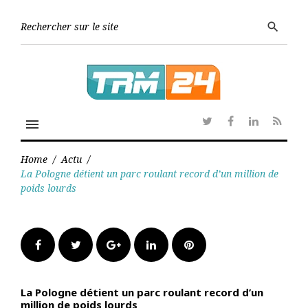
Skip
to
Searc
search
content
for:
menu
Twitter
Facebook
Linkedin
RSS
Home
/
Actu
/
La Pologne détient un parc roulant record d’un million de
poids lourds
Facebook
Twitter
Google+
LinkedIn
Pinterest
La Pologne détient un parc roulant record d’un
million de poids lourds