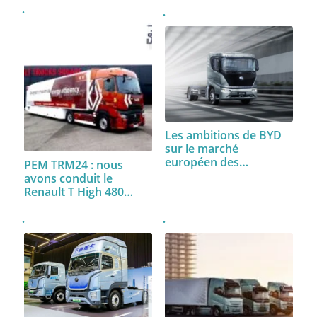
Les ambitions de BYD
sur le marché
européen des…
PEM TRM24 : nous
avons conduit le
Renault T High 480…