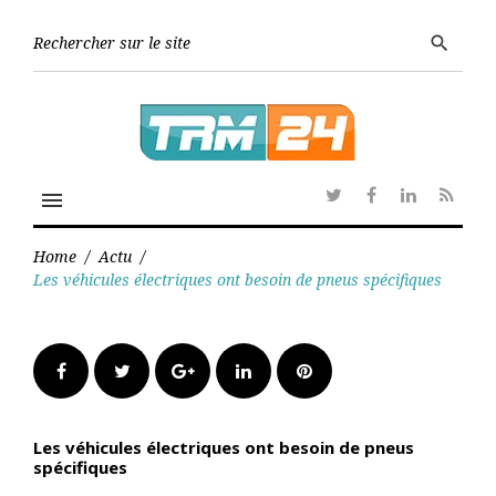
Skip
to
Searc
search
content
for:
menu
Twitter
Facebook
Linkedin
RSS
Home
/
Actu
/
Les véhicules électriques ont besoin de pneus spécifiques
Facebook
Twitter
Google+
LinkedIn
Pinterest
Les véhicules électriques ont besoin de pneus
spécifiques